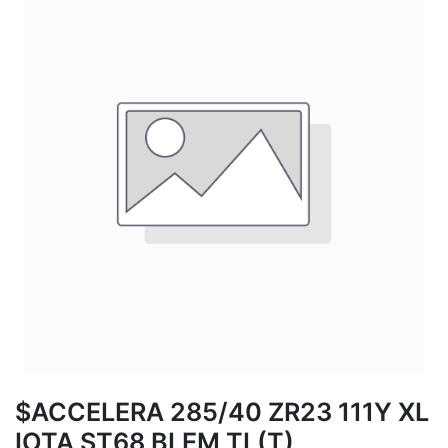
$ACCELERA 285/40 ZR23 111Y XL
IOTA ST68 BLEM TL(T)