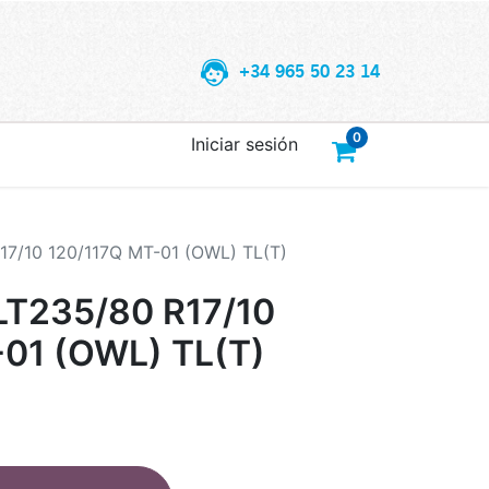
+34 965 50 23 14
0
Iniciar sesión
7/10 120/117Q MT-01 (OWL) TL(T)
T235/80 R17/10
01 (OWL) TL(T)