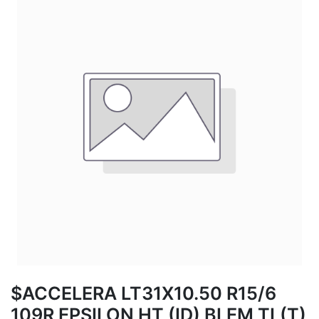
$ACCELERA LT31X10.50 R15/6
109R EPSILON HT (ID) BLEM TL(T)