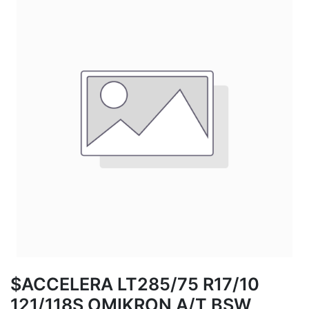
$ACCELERA LT285/75 R17/10
121/118S OMIKRON A/T BSW