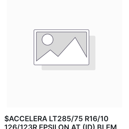
$ACCELERA LT285/75 R16/10
126/123R EPSILON AT (ID) BLEM