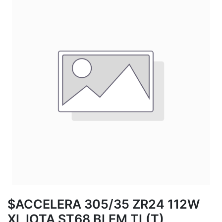
$ACCELERA 305/35 ZR24 112W
XL IOTA ST68 BLEM TL(T)