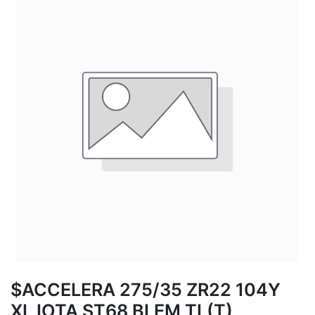
$ACCELERA 275/35 ZR22 104Y
XL IOTA ST68 BLEM TL(T)