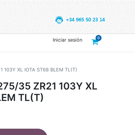
+34 965 50 23 14
0
Iniciar sesión
 103Y XL IOTA ST68 BLEM TL(T)
75/35 ZR21 103Y XL
LEM TL(T)