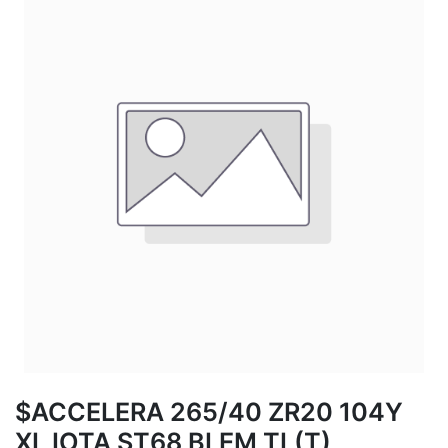
$ACCELERA 265/40 ZR20 104Y
XL IOTA ST68 BLEM TL(T)