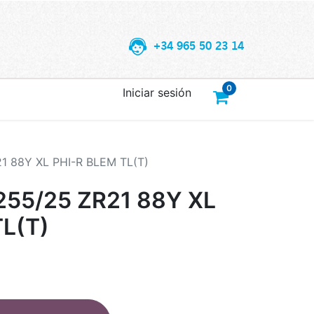
+34 965 50 23 14
0
Iniciar sesión
 88Y XL PHI-R BLEM TL(T)
55/25 ZR21 88Y XL
TL(T)