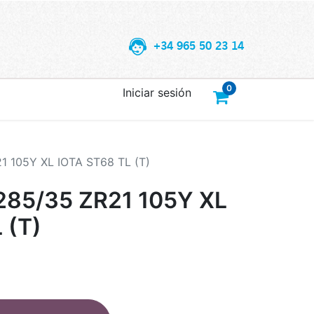
+34 965 50 23 14
0
Iniciar sesión
 105Y XL IOTA ST68 TL (T)
85/35 ZR21 105Y XL
 (T)