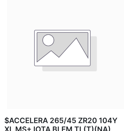
$ACCELERA 265/45 ZR20 104Y
XL MS+ IOTA BLEM TL(T)(NA)